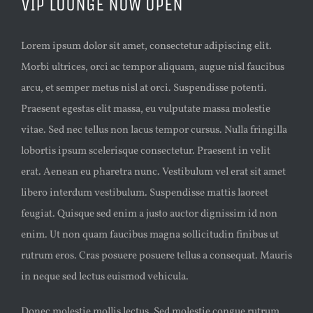
VIP LOUNGE NOW OPEN
Larger
Image
Lorem ipsum dolor sit amet, consectetur adipiscing elit.
Morbi ultrices, orci ac tempor aliquam, augue nisl faucibus
arcu, et semper metus nisl at orci. Suspendisse potenti.
Praesent egestas elit massa, eu vulputate massa molestie
vitae. Sed nec tellus non lacus tempor cursus. Nulla fringilla
lobortis ipsum scelerisque consectetur. Praesent in velit
erat. Aenean eu pharetra nunc. Vestibulum vel erat sit amet
libero interdum vestibulum. Suspendisse mattis laoreet
feugiat. Quisque sed enim a justo auctor dignissim id non
enim. Ut non quam faucibus magna sollicitudin finibus ut
rutrum eros. Cras posuere posuere tellus a consequat. Mauris
in neque sed lectus euismod vehicula.
Donec molestie mollis lectus. Sed molestie congue rutrum.